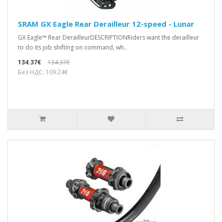
SRAM GX Eagle Rear Derailleur 12-speed - Lunar
GX Eagle™ Rear DerailleurDESCRIPTIONRiders want the derailleur
to do its job shifting on command, wh..
134.37€
134.37€
Без НДС: 109.24€