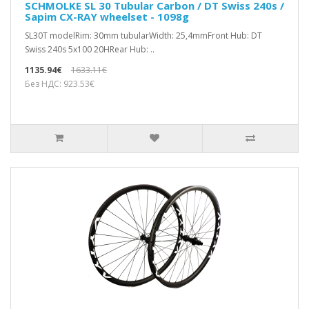
SCHMOLKE SL 30 Tubular Carbon / DT Swiss 240s /
Sapim CX-RAY wheelset - 1098g
SL30T modelRim: 30mm tubularWidth: 25,4mmFront Hub: DT
Swiss 240s 5x100 20HRear Hub: ..
1135.94€
1633.11€
Без НДС: 923.53€